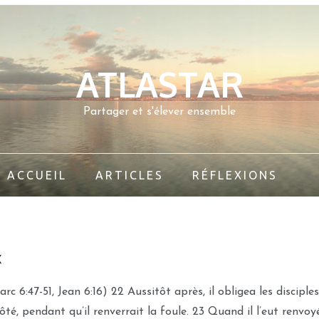
ATLASTAR
Partager et s'élever ensemble
ACCUEIL
ARTICLES
RÉFLEXIONS
x
c 6:47-51, Jean 6:16) 22 Aussitôt après, il obligea les discipl
côté, pendant qu’il renverrait la foule. 23 Quand il l’eut renvo