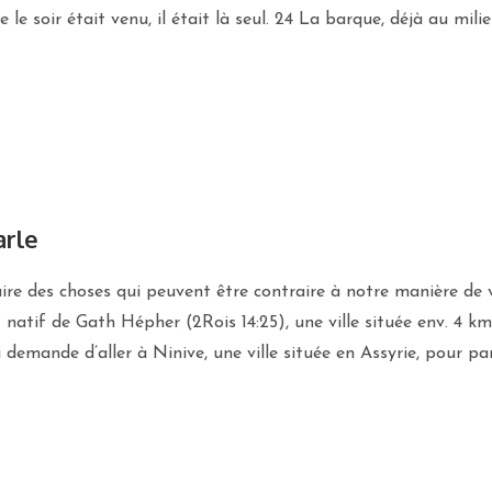
e le soir était venu, il était là seul. 24 La barque, déjà au mil
arle
e des choses qui peuvent être contraire à notre manière de vo
t natif de Gath Hépher (2Rois 14:25), une ville située env. 4 k
ui demande d’aller à Ninive, une ville située en Assyrie, pour pa